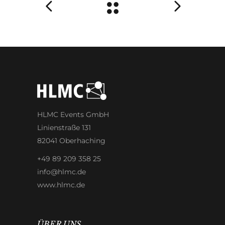
HLMC Events GmbH
Linienstraße 131
82041 Oberhaching
+49 89 209 358 25
info@hlmc.de
www.hlmc.de
ÜBER UNS