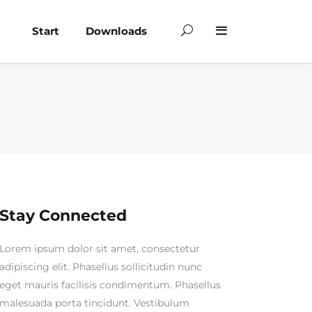
Start
Downloads
Stay Connected
Lorem ipsum dolor sit amet, consectetur
adipiscing elit. Phasellus sollicitudin nunc
eget mauris facilisis condimentum. Phasellus
malesuada porta tincidunt. Vestibulum