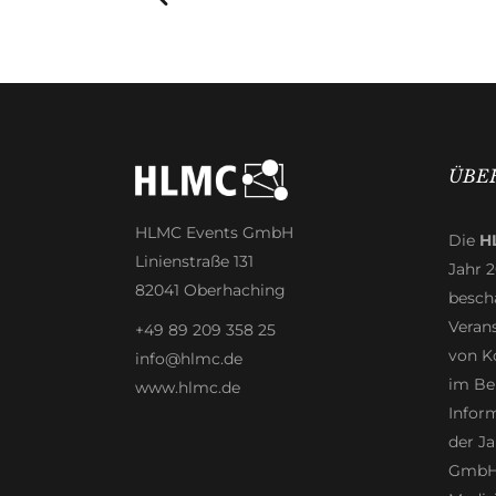
ÜBE
HLMC Events GmbH
Die
H
Linienstraße 131
Jahr 
82041 Oberhaching
beschä
Veran
+49 89 209 358 25
von K
info@hlmc.de
im Be
www.hlmc.de
Infor
der Ja
GmbH 