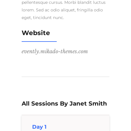
pellentesque cursus. Morbi blandit luctus
lorem. Sed ac odio aliquet, fringilla odio
eget, tincidunt nunc.
Website
evently.mikado-themes.com
All Sessions By Janet Smith
Day 1