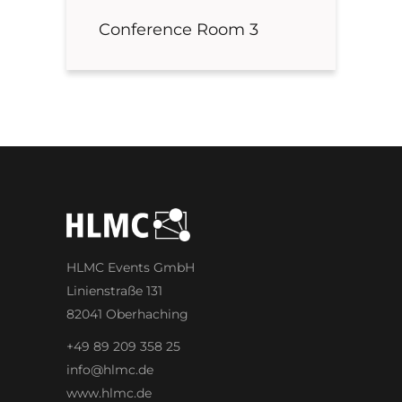
Conference Room 3
HLMC Events GmbH
Linienstraße 131
82041 Oberhaching
+49 89 209 358 25
info@hlmc.de
www.hlmc.de