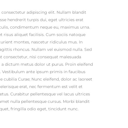
consectetur adipiscing elit. Nullam blandit
se hendrerit turpis dui, eget ultricies erat
iaculis, condimentum neque eu, maximus urna.
 risus aliquet facilisis. Cum sociis natoque
urient montes, nascetur ridiculus mus. In
sagittis rhoncus. Nullam vel euismod nulla. Sed
t consectetur, nisi consequat malesuada
st, a dictum metus dolor ut purus. Proin eleifend
 Vestibulum ante ipsum primis in faucibus
re cubilia Curae; Nunc eleifend, dolor ac laoreet
lerisque erat, nec fermentum est velit et
us. Curabitur pellentesque vel lacus ultrices
 amet nulla pellentesque cursus. Morbi blandit
quet, fringilla odio eget, tincidunt nunc.