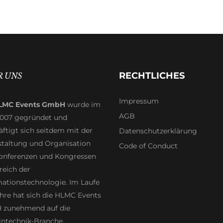
RECHTLICHES
R UNS
Impressum
LMC Events GmbH
wurde im
AGB
2007 gegründet und
ftigt sich seitdem mit der
Datenschutzerklärung
staltung und Organisation
Code of Conduct
onferenzen und Kongressen
reich der
mationstechnologie. Im Laufe
hre hat sich die HLMC Events
zunehmend auf die
intechnik-Branche