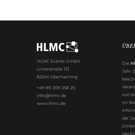
ÜBE
HLMC Events GmbH
Die
H
Linienstraße 131
Jahr 
82041 Oberhaching
beschä
Veran
+49 89 209 358 25
von K
info@hlmc.de
im Be
www.hlmc.de
Infor
der Ja
GmbH 
Mediz