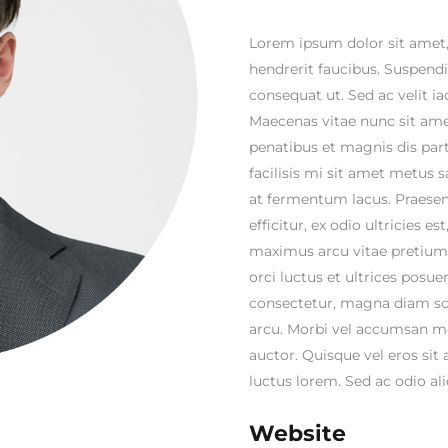
Lorem ipsum dolor sit amet, 
hendrerit faucibus. Suspendis
consequat ut. Sed ac velit 
Maecenas vitae nunc sit amet
penatibus et magnis dis part
facilisis mi sit amet metus 
at fermentum lacus. Praesen
efficitur, ex odio ultricies e
maximus arcu vitae pretium.
orci luctus et ultrices posue
consectetur, magna diam sce
arcu. Morbi vel accumsan met
auctor. Quisque vel eros sit
luctus lorem. Sed ac odio ali
Website