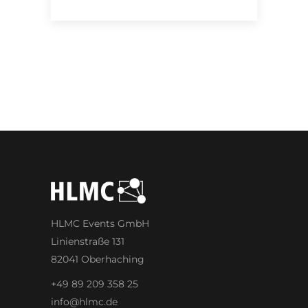
HLMC Events GmbH
Linienstraße 131
82041 Oberhaching
+49 89 209 358 25
info@hlmc.de