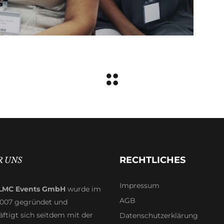
RECHTLICHES
R UNS
Impressum
LMC Events GmbH
wurde im
AGB
2007 gegründet und
ftigt sich seitdem mit der
Datenschutzerklärung