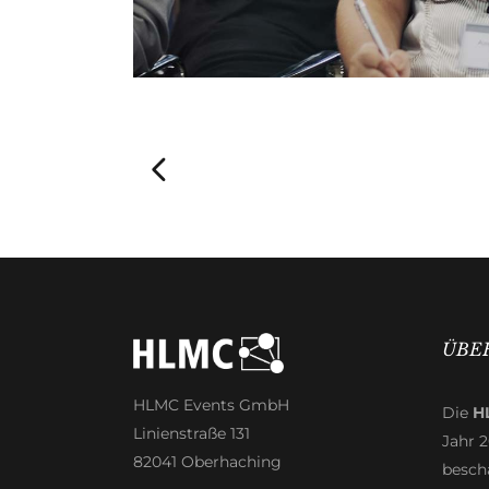
ÜBE
HLMC Events GmbH
Die
H
Linienstraße 131
Jahr 
82041 Oberhaching
beschä