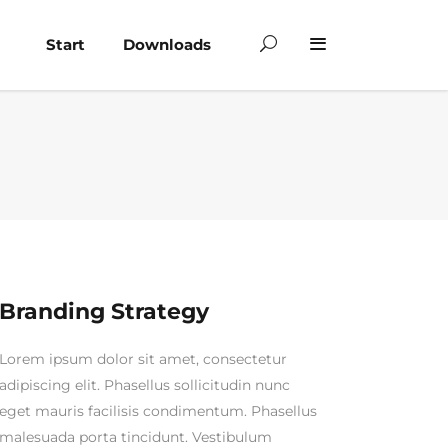
Start
Downloads
Branding Strategy
Lorem ipsum dolor sit amet, consectetur
adipiscing elit. Phasellus sollicitudin nunc
eget mauris facilisis condimentum. Phasellus
malesuada porta tincidunt. Vestibulum