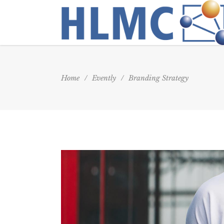
Home
/
Evently
/
Branding Strategy