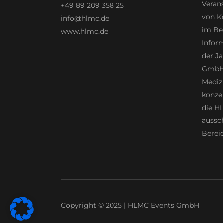
Veran
+49 89 209 358 25
von K
info@hlmc.de
im Be
www.hlmc.de
Infor
der Ja
GmbH 
Mediz
konzen
die H
aussc
Bereic
Copyright © 2025 | HLMC Events GmbH