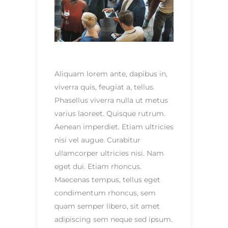
Aliquam lorem ante, dapibus in,
viverra quis, feugiat a, tellus.
Phasellus viverra nulla ut metus
varius laoreet. Quisque rutrum.
Aenean imperdiet. Etiam ultricies
nisi vel augue. Curabitur
ullamcorper ultricies nisi. Nam
eget dui. Etiam rhoncus.
Maecenas tempus, tellus eget
condimentum rhoncus, sem
quam semper libero, sit amet
adipiscing sem neque sed ipsum.