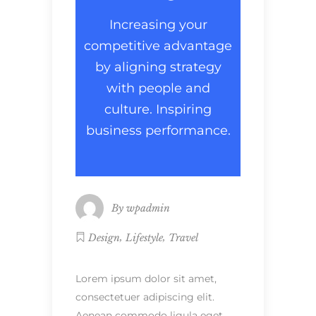
Increasing your
competitive advantage
by aligning strategy
with people and
culture. Inspiring
business performance.
By
wpadmin
,
,
Design
Lifestyle
Travel
Lorem ipsum dolor sit amet,
consectetuer adipiscing elit.
Aenean commodo ligula eget