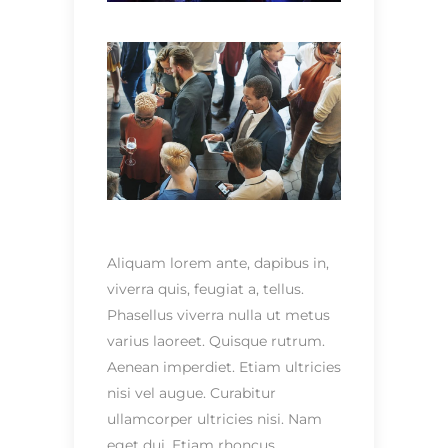
Aliquam lorem ante, dapibus in,
viverra quis, feugiat a, tellus.
Phasellus viverra nulla ut metus
varius laoreet. Quisque rutrum.
Aenean imperdiet. Etiam ultricies
nisi vel augue. Curabitur
ullamcorper ultricies nisi. Nam
eget dui. Etiam rhoncus.