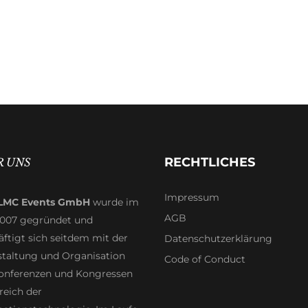
RECHTLICHES
R UNS
Impressum
LMC Events GmbH
wurde im
AGB
2007 gegründet und
ftigt sich seitdem mit der
Datenschutzerklärung
staltung und Organisation
Code of Conduct
onferenzen und Kongressen
reich der