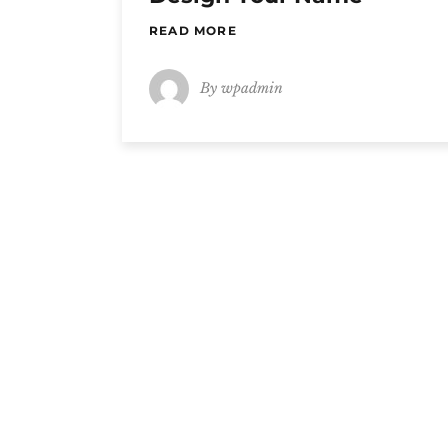
READ MORE
By
wpadmin