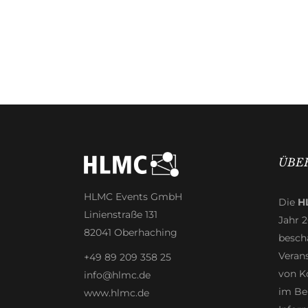
ÜBE
HLMC Events GmbH
Die
H
Linienstraße 131
Jahr 
82041 Oberhaching
beschä
Veran
+49 89 209 358 25
von K
info@hlmc.de
im Be
www.hlmc.de