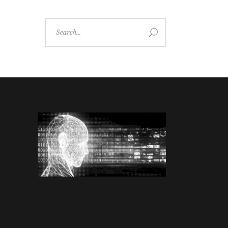
Search
for: